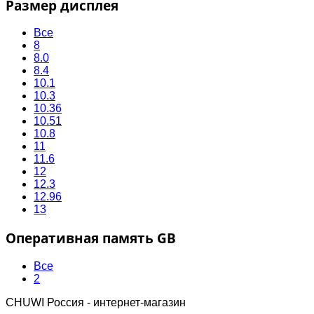
Размер дисплея
Все
8
8.0
8.4
10.1
10.3
10.36
10.51
10.8
11
11.6
12
12.3
12.96
13
Оперативная память GB
Все
2
CHUWI Россия - интернет-магазин