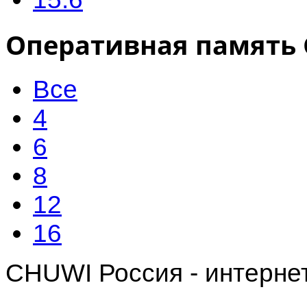
Оперативная память
Все
4
6
8
12
16
CHUWI Россия - интерне